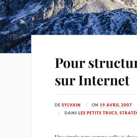
Pour structur
sur Internet
DE
SYLVAIN
ON
19 AVRIL 2007
DANS
LES PETITS TRUCS
,
STRATÉG
Une simple note comme celle ci-desso