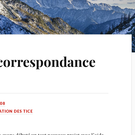
 correspondance
008
ATION DES TICE
 avons débuté un tout nouveau projet avec l’aide