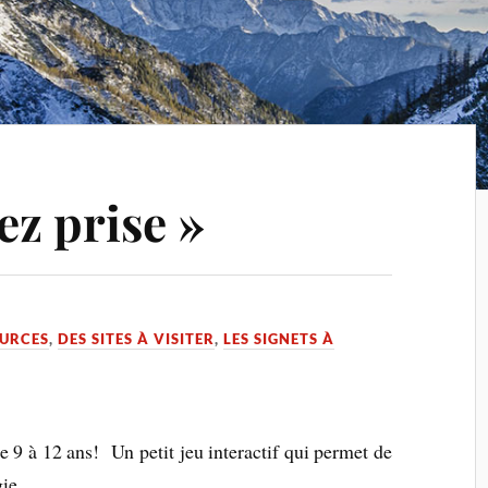
ez prise »
OURCES
,
DES SITES À VISITER
,
LES SIGNETS À
e 9 à 12 ans! Un petit jeu interactif qui permet de
ie.