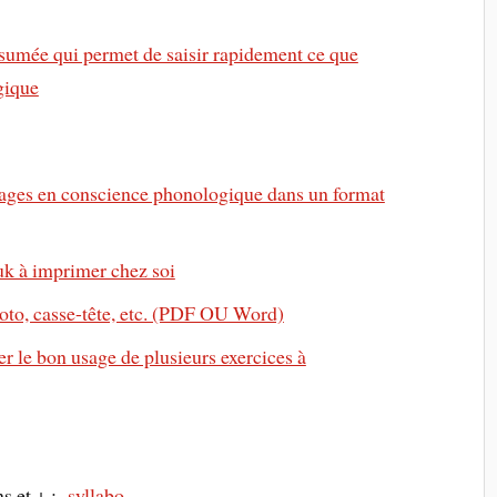
sumée qui permet de saisir rapidement ce que
gique
ssages en conscience phonologique dans un format
ruk à imprimer chez soi
 loto, casse-tête, etc. (PDF OU Word)
r le bon usage de plusieurs exercices à
ns et + :
syllabo