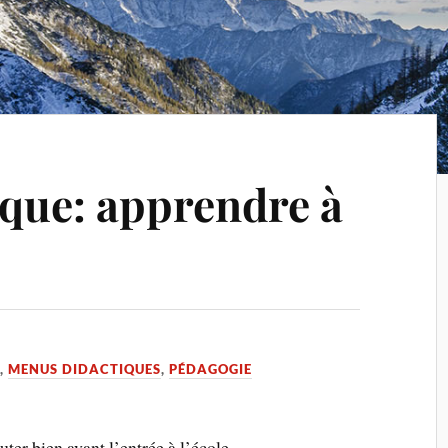
que: apprendre à
E
,
MENUS DIDACTIQUES
,
PÉDAGOGIE
ter bien avant l’entrée à l’école.