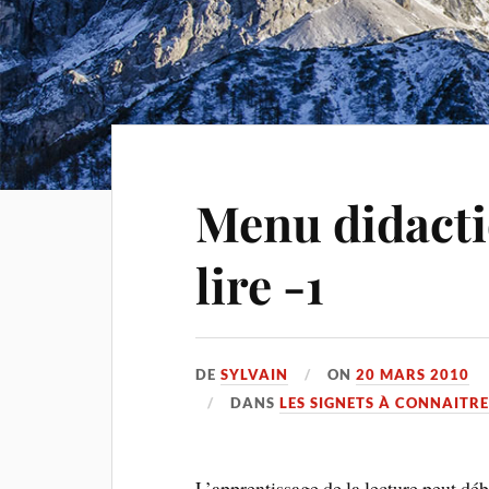
Menu didacti
lire -1
DE
SYLVAIN
ON
20 MARS 2010
DANS
LES SIGNETS À CONNAITR
L’apprentissage de la lecture peut débu